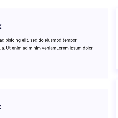
k
adipisicing elit, sed do eiusmod tempor
iqua. Ut enim ad minim veniamLorem ipsum dolor
k