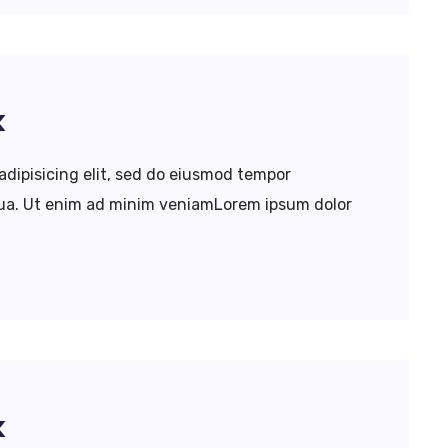
k
adipisicing elit, sed do eiusmod tempor
iqua. Ut enim ad minim veniamLorem ipsum dolor
k